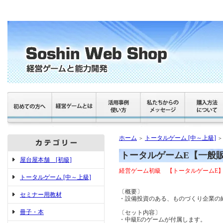
ホーム
トータルゲーム [中～上級]
＞
＞
トータルゲームE【一般
屋台屋本舗 [初級]
経営ゲーム初級 【トータルゲームE】
トータルゲーム [中～上級]
〔概要〕
セミナー用教材
・設備投資のある、ものづくり企業の
冊子・本
〔セット内容〕
・中級Eのゲームが付属します。