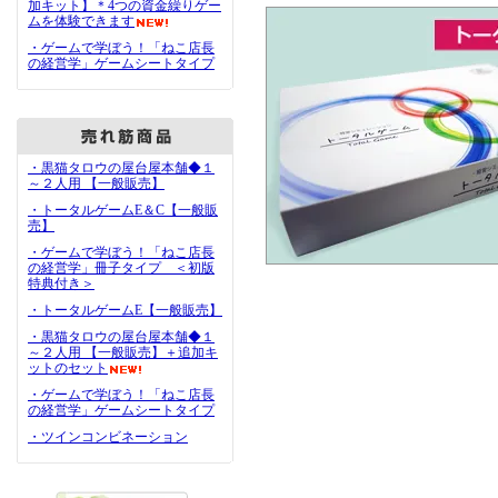
加キット】＊4つの資金繰りゲー
ムを体験できます
・ゲームで学ぼう！「ねこ店長
の経営学」ゲームシートタイプ
・黒猫タロウの屋台屋本舗◆１
～２人用 【一般販売】
・トータルゲームE＆C【一般販
売】
・ゲームで学ぼう！「ねこ店長
の経営学」冊子タイプ ＜初版
特典付き＞
・トータルゲームE【一般販売】
・黒猫タロウの屋台屋本舗◆１
～２人用 【一般販売】＋追加キ
ットのセット
・ゲームで学ぼう！「ねこ店長
の経営学」ゲームシートタイプ
・ツインコンビネーション